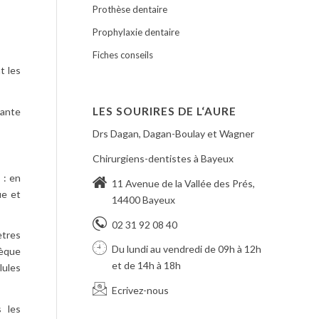
Prothèse dentaire
Prophylaxie dentaire
Fiches conseils
t les
LES SOURIRES DE L‘AURE
tante
Drs Dagan, Dagan-Boulay et Wagner
Chirurgiens-dentistes à Bayeux
 : en
11 Avenue de la Vallée des Prés,
ue et
14400 Bayeux
02 31 92 08 40
tres
Du lundi au vendredi de 09h à 12h
sèque
et de 14h à 18h
lules
Ecrivez-nous
s les