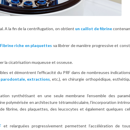
l. A la fin de la centrifugation, on obtient
un caillot de fibrine
contenan
 Fibrine riche en plaquettes
va libérer de manière progressive et cons
rer la cicatrisation muqueuse et osseuse.
bles et démontrent l’efficacité du PRF dans de nombreuses indications
e parodontale, extractions
, etc.), en chirurgie orthopédique, esthétiq
ation synthétisant en une seule membrane l’ensemble des paramè
ine polymérisée en architecture tétramoléculaire, l’incorporation intrin
e de ﬁbrine, des plaquettes, des leucocytes et également quelques cel
F
et relarguées progressivement permettent l’accélération de tou